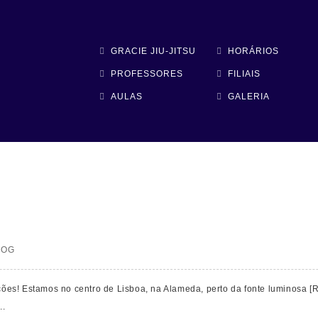
GRACIE JIU-JITSU
HORÁRIOS
PROFESSORES
FILIAIS
AULAS
GALERIA
LOG
lações! Estamos no centro de Lisboa, na Alameda, perto da fonte luminosa
..