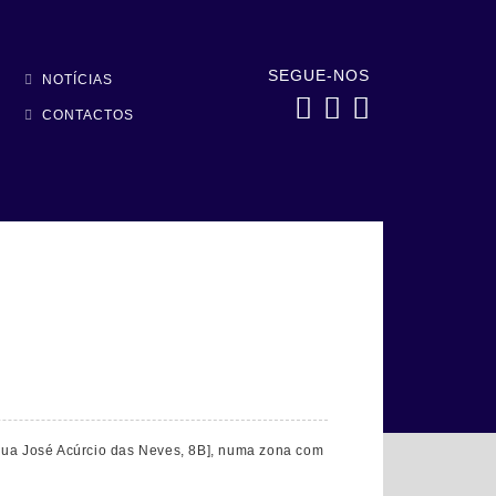
SEGUE-NOS
NOTÍCIAS
CONTACTOS
 [Rua José Acúrcio das Neves, 8B], numa zona com