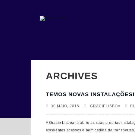
ARCHIVES
TEMOS NOVAS INSTALAÇÕES!
30 MAIO, 2015
GRACIELISBOA
B
A Gracie Lisboa já abriu as suas próprias insta
excelentes acessos e bem cedida de transportes.